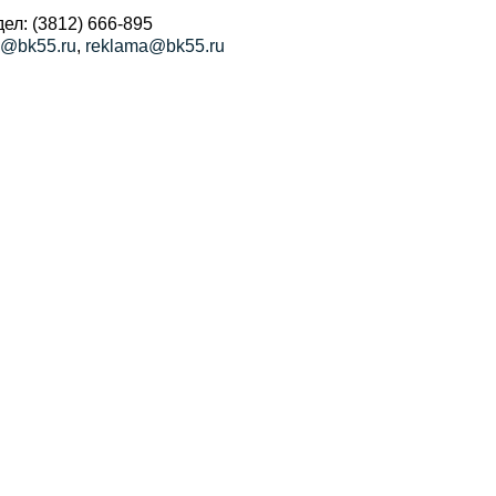
ел: (3812) 666-895
a@bk55.ru
,
reklama@bk55.ru