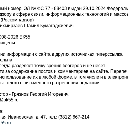
ый номер: ЭЛ № ФС 77 - 88403 выдан 29.10.2024 Федерал
дзору в сфере связи, информационных технологий и масс
 (Роскомнадзор)
Шихмирзаев Шамил Кумагаджиевич
008-2026 БК55
щищены.
и информации с сайта в других источниках гиперссылка
тельна.
сегда разделяет точку зрения блогеров и не несёт
ти за содержание постов и комментариев на сайте. Перепе
использование их в любой форме, в том числе и в электро
 только с письменного разрешения редакции.
тор - Грязнов Георгий Игоревич.
r@bk55.ru
а:
алая Ивановская, д. 47, тел.: (3812) 667-214
55.ru