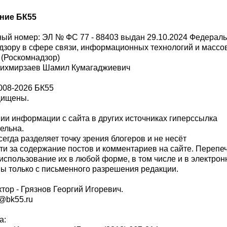
ние БК55
ый номер: ЭЛ № ФС 77 - 88403 выдан 29.10.2024 Федерал
дзору в сфере связи, информационных технологий и масс
 (Роскомнадзор)
Шихмирзаев Шамил Кумагаджиевич
008-2026 БК55
щищены.
и информации с сайта в других источниках гиперссылка
тельна.
сегда разделяет точку зрения блогеров и не несёт
ти за содержание постов и комментариев на сайте. Перепе
использование их в любой форме, в том числе и в электро
 только с письменного разрешения редакции.
тор - Грязнов Георгий Игоревич.
r@bk55.ru
а: