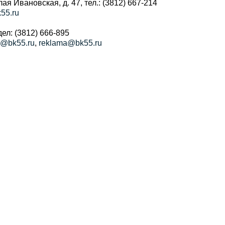
алая Ивановская, д. 47, тел.: (3812) 667-214
55.ru
ел: (3812) 666-895
a@bk55.ru
,
reklama@bk55.ru