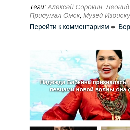
Теги:
Алексей Сорокин
,
Леонид
Придумал Омск
,
Музей Изоиск
Перейти к комментариям
Вер
Новости
Надежда Бабкина призналась, 
певцами новой волны она 