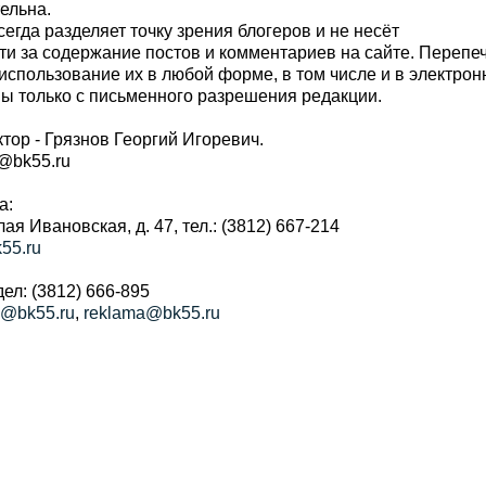
тельна.
сегда разделяет точку зрения блогеров и не несёт
ти за содержание постов и комментариев на сайте. Перепе
использование их в любой форме, в том числе и в электро
 только с письменного разрешения редакции.
тор - Грязнов Георгий Игоревич.
r@bk55.ru
а:
алая Ивановская, д. 47, тел.: (3812) 667-214
55.ru
ел: (3812) 666-895
a@bk55.ru
,
reklama@bk55.ru