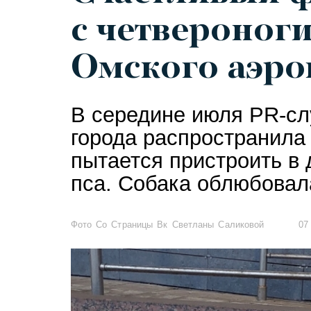
с четвероног
Омского аэро
В середине июля PR-сл
города распространила
пытается пристроить в 
пса. Собака облюбовал
Фото Со Страницы Вк Светланы Саликовой
07