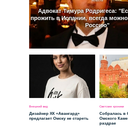
Новости
Адвокат Тимура Родригеса: "Е
прожить в Испании, всегда можно
Россию"
Внешний вид
Светские хроники
Дизайнер ХК «Авангард»
Собралась в 
предлагает Омску не стареть
Омского Каме
раздрае