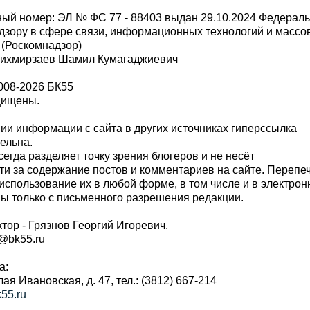
ый номер: ЭЛ № ФС 77 - 88403 выдан 29.10.2024 Федерал
дзору в сфере связи, информационных технологий и масс
 (Роскомнадзор)
Шихмирзаев Шамил Кумагаджиевич
008-2026 БК55
щищены.
и информации с сайта в других источниках гиперссылка
тельна.
сегда разделяет точку зрения блогеров и не несёт
ти за содержание постов и комментариев на сайте. Перепе
использование их в любой форме, в том числе и в электро
 только с письменного разрешения редакции.
тор - Грязнов Георгий Игоревич.
r@bk55.ru
а:
алая Ивановская, д. 47, тел.: (3812) 667-214
55.ru