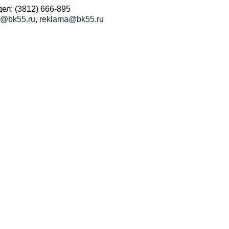
ел: (3812) 666-895
a@bk55.ru
,
reklama@bk55.ru