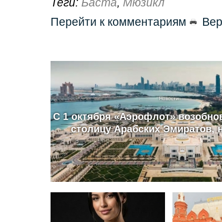
Теги:
Баста
,
Мюзикл
Перейти к комментариям
Вер
Новости
С 1 октября «Аэрофлот» возобно
столицу Арабских Эмиратов, 