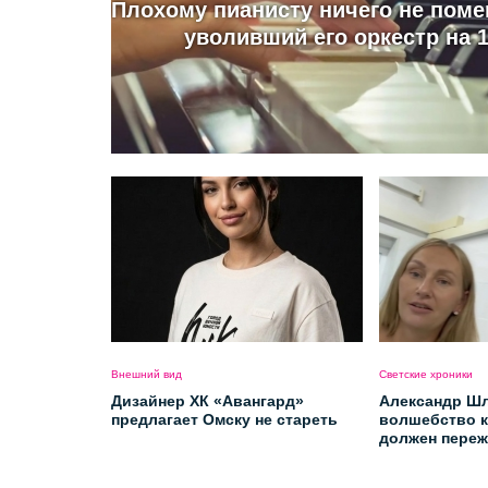
Плохому пианисту ничего не поме
уволивший его оркестр на 1
Внешний вид
Светские хроники
Дизайнер ХК «Авангард»
Александр Шл
предлагает Омску не стареть
волшебство к
должен переж