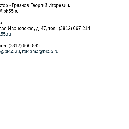
тор - Грязнов Георгий Игоревич.
r@bk55.ru
а:
алая Ивановская, д. 47, тел.: (3812) 667-214
55.ru
ел: (3812) 666-895
a@bk55.ru
,
reklama@bk55.ru