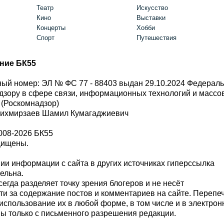
Театр
Искусство
Кино
Выставки
Концерты
Хобби
Спорт
Путешествия
ние БК55
ый номер: ЭЛ № ФС 77 - 88403 выдан 29.10.2024 Федерал
дзору в сфере связи, информационных технологий и масс
 (Роскомнадзор)
Шихмирзаев Шамил Кумагаджиевич
008-2026 БК55
щищены.
и информации с сайта в других источниках гиперссылка
тельна.
сегда разделяет точку зрения блогеров и не несёт
ти за содержание постов и комментариев на сайте. Перепе
использование их в любой форме, в том числе и в электро
 только с письменного разрешения редакции.