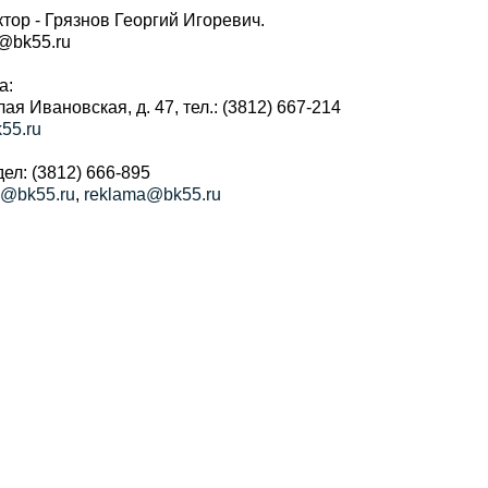
тор - Грязнов Георгий Игоревич.
r@bk55.ru
а:
алая Ивановская, д. 47, тел.: (3812) 667-214
55.ru
ел: (3812) 666-895
a@bk55.ru
,
reklama@bk55.ru