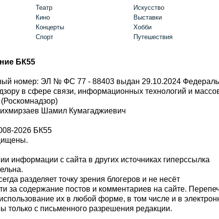
Театр
Искусство
Кино
Выставки
Концерты
Хобби
Спорт
Путешествия
ние БК55
ый номер: ЭЛ № ФС 77 - 88403 выдан 29.10.2024 Федерал
дзору в сфере связи, информационных технологий и масс
 (Роскомнадзор)
Шихмирзаев Шамил Кумагаджиевич
008-2026 БК55
щищены.
и информации с сайта в других источниках гиперссылка
тельна.
сегда разделяет точку зрения блогеров и не несёт
ти за содержание постов и комментариев на сайте. Перепе
использование их в любой форме, в том числе и в электро
 только с письменного разрешения редакции.