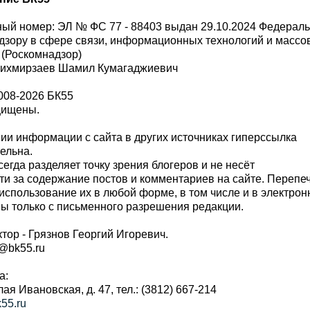
ый номер: ЭЛ № ФС 77 - 88403 выдан 29.10.2024 Федерал
дзору в сфере связи, информационных технологий и масс
 (Роскомнадзор)
Шихмирзаев Шамил Кумагаджиевич
008-2026 БК55
щищены.
и информации с сайта в других источниках гиперссылка
тельна.
сегда разделяет точку зрения блогеров и не несёт
ти за содержание постов и комментариев на сайте. Перепе
использование их в любой форме, в том числе и в электро
 только с письменного разрешения редакции.
тор - Грязнов Георгий Игоревич.
r@bk55.ru
а:
алая Ивановская, д. 47, тел.: (3812) 667-214
55.ru