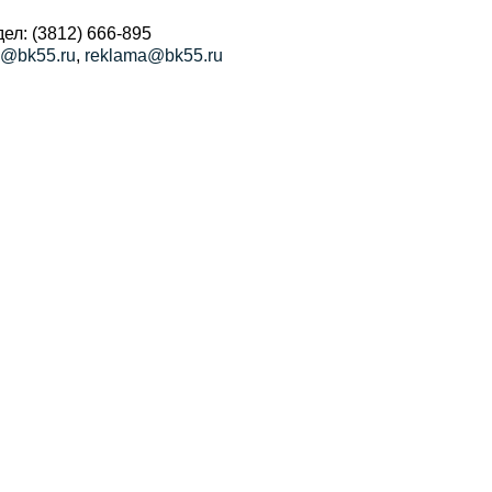
ел: (3812) 666-895
a@bk55.ru
,
reklama@bk55.ru