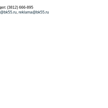
ел: (3812) 666-895
a@bk55.ru
,
reklama@bk55.ru