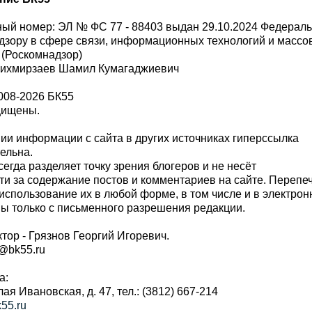
ый номер: ЭЛ № ФС 77 - 88403 выдан 29.10.2024 Федерал
дзору в сфере связи, информационных технологий и масс
 (Роскомнадзор)
Шихмирзаев Шамил Кумагаджиевич
008-2026 БК55
щищены.
и информации с сайта в других источниках гиперссылка
тельна.
сегда разделяет точку зрения блогеров и не несёт
ти за содержание постов и комментариев на сайте. Перепе
использование их в любой форме, в том числе и в электро
 только с письменного разрешения редакции.
тор - Грязнов Георгий Игоревич.
r@bk55.ru
а:
алая Ивановская, д. 47, тел.: (3812) 667-214
55.ru