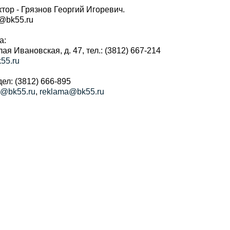
тор - Грязнов Георгий Игоревич.
r@bk55.ru
а:
алая Ивановская, д. 47, тел.: (3812) 667-214
55.ru
ел: (3812) 666-895
a@bk55.ru
,
reklama@bk55.ru