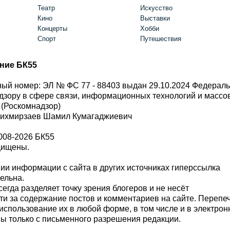
Театр
Искусство
Кино
Выставки
Концерты
Хобби
Спорт
Путешествия
ние БК55
ый номер: ЭЛ № ФС 77 - 88403 выдан 29.10.2024 Федерал
дзору в сфере связи, информационных технологий и масс
 (Роскомнадзор)
Шихмирзаев Шамил Кумагаджиевич
008-2026 БК55
щищены.
и информации с сайта в других источниках гиперссылка
тельна.
сегда разделяет точку зрения блогеров и не несёт
ти за содержание постов и комментариев на сайте. Перепе
использование их в любой форме, в том числе и в электро
 только с письменного разрешения редакции.