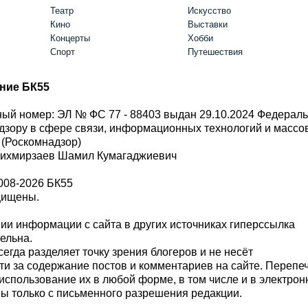
Театр
Искусство
Кино
Выставки
Концерты
Хобби
Спорт
Путешествия
ние БК55
ый номер: ЭЛ № ФС 77 - 88403 выдан 29.10.2024 Федерал
дзору в сфере связи, информационных технологий и масс
 (Роскомнадзор)
Шихмирзаев Шамил Кумагаджиевич
008-2026 БК55
щищены.
и информации с сайта в других источниках гиперссылка
тельна.
сегда разделяет точку зрения блогеров и не несёт
ти за содержание постов и комментариев на сайте. Перепе
использование их в любой форме, в том числе и в электро
 только с письменного разрешения редакции.