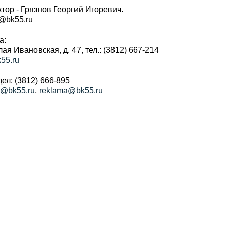
тор - Грязнов Георгий Игоревич.
r@bk55.ru
а:
алая Ивановская, д. 47, тел.: (3812) 667-214
55.ru
ел: (3812) 666-895
a@bk55.ru
,
reklama@bk55.ru