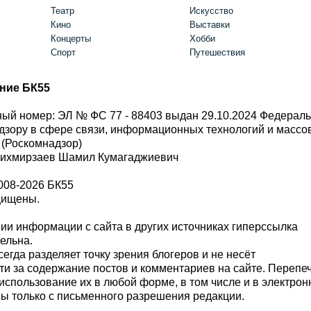
Театр
Искусство
Кино
Выставки
Концерты
Хобби
Спорт
Путешествия
ние БК55
ый номер: ЭЛ № ФС 77 - 88403 выдан 29.10.2024 Федерал
дзору в сфере связи, информационных технологий и масс
 (Роскомнадзор)
Шихмирзаев Шамил Кумагаджиевич
008-2026 БК55
щищены.
и информации с сайта в других источниках гиперссылка
тельна.
сегда разделяет точку зрения блогеров и не несёт
ти за содержание постов и комментариев на сайте. Перепе
использование их в любой форме, в том числе и в электро
 только с письменного разрешения редакции.