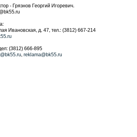
тор - Грязнов Георгий Игоревич.
r@bk55.ru
а:
алая Ивановская, д. 47, тел.: (3812) 667-214
55.ru
ел: (3812) 666-895
a@bk55.ru
,
reklama@bk55.ru